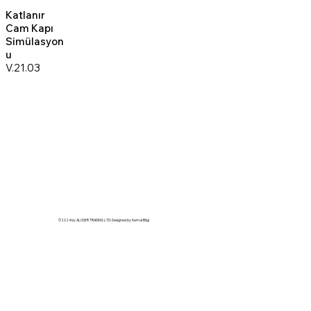
Katlanır
Cam Kapı
Simülasyon
u
V.21.03
©2024 by ALUSER TRADING LTD: Designed by Kemal Bilgi